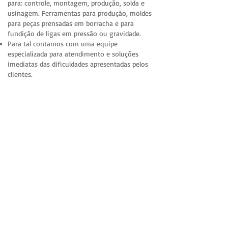
para: controle, montagem, produção, solda e
usinagem. Ferramentas para produção, moldes
para peças prensadas em borracha e para
fundição de ligas em pressão ou gravidade.
Para tal contamos com uma equipe
especializada para atendimento e soluções
imediatas das dificuldades apresentadas pelos
clientes.
POLÍTICA DE QUALIDADE
Promover produtos e serviços visando a
satisfação dos clientes.
Consolidar a sua marca no mercado.
Obter o crescimento da empresa através de um
trabalho de melhoria continua.